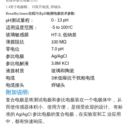
双接界参比电极 (2X)
1.4英寸电极帽， 10英尺电缆, 焊锡头
BroadleyJames在线污水pH检测电极技术参数:
测试量程：
0 - 13 pH
pH
适用温度范围：
-5 to 100
?
C
玻璃敏感膜
低钠差
HT-3,
薄膜阻抗
MΩ
100
零电位
7.0 pH
参比电极
Ag/AgCl
参比电解液
3.8M KCl
液接材质
玻璃和陶瓷
电缆
低噪抗干扰粗电缆
3
米
电缆接头
焊锡头
附加说明
:
复合电极是将测试电极和参比电极装在一个电极体中，
从
而使传感器体积小、使用方便，
是很受欢迎的设计。
有标
准的
参比电极的复合电极，在实验室和工
业应用
Ag/AgCl
中，都有快速响应。