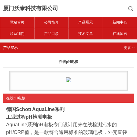
厦门沃泰科技有限公司
网站首页
公司简介
产品展示
新闻中心
联系我们
产品目录
技术文章
在线留言
产品展示
更多>>
在线pH电极
在线pH电极
德国
Schott AquaLine
系列
工业过程
pH
检测电极
AquaLine
系列
pH
电极专门设计用来在线检测污水的
pH/ORP
值，是一款符合通用标准的玻璃电极，外壳直径