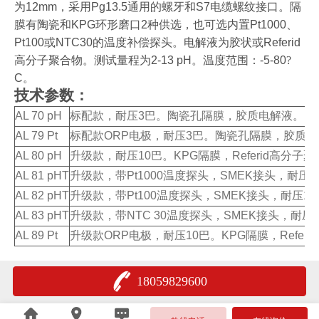
为
12mm
，采用
Pg13.5
通用的螺牙和
S7
电缆螺纹接口。隔
膜有陶瓷和
KPG
环形磨口
2
种供选，也可选内置
Pt1000
、
Pt100
或
NTC30
的温度补偿探头。电解液为胶状或
Referid
高分子聚合物。测试量程为
2-13 pH
。温度范围：
-5-80
?
C
。
技术参数：
AL 70 pH
标配款，耐压
3
巴。陶瓷孔隔膜，胶质电解液。
AL 79 Pt
标配款
ORP
电极，耐压
3
巴。陶瓷孔隔膜，胶质电
AL 80 pH
升级款，耐压
10
巴。
KPG
隔膜，
Referid
高分子聚
AL 81 pHT
升级款，带
Pt1000
温度探头，
SMEK
接头，耐压
1
AL 82 pHT
升级款，带
Pt100
温度探头，
SMEK
接头，耐压
10
AL 83 pHT
升级款，带
NTC 30
温度探头，
SMEK
接头，耐压
AL 89 Pt
升级款
ORP
电极，耐压
10
巴。
KPG
隔膜，
Referid
18059829600