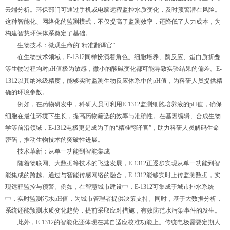
云端分析。环保部门可通过手机或电脑远程监控水质变化，及时预警潜在风险。
这种智能化、网络化的监测模式，不仅提高了监测效率，还降低了人力成本，为
构建智慧环保体系奠定了基础。
生物技术：微观生命的“精准翻译官”
在生物技术领域，E-1312同样扮演着角色。细胞培养、酶反应、蛋白质折叠
等生物过程均对pH值极为敏感，微小的酸碱变化都可能导致实验结果的偏差。E-
1312以其纳米级精度，能够实时监测生物反应体系中的pH值，为科研人员提供精
确的环境参数。
例如，在药物研发中，科研人员可利用E-1312监测细胞培养液的pH值，确保
细胞在最佳环境下生长，提高药物筛选的效率与准确性。在基因编辑、合成生物
学等前沿领域，E-1312电极更是成为了的“精准翻译官”，助力科研人员解码生命
密码，推动生物技术的突破性进展。
技术革新：从单一功能到智能集成
随着物联网、大数据等技术的飞速发展，E-1312正逐步实现从单一功能到智
能集成的跨越。通过与智能传感网络的融合，E-1312能够实时上传监测数据，实
现远程监控与预警。例如，在智慧城市建设中，E-1312可集成于城市排水系统
中，实时监测污水pH值，为城市管理者提供决策支持。同时，基于大数据分析，
系统还能预测水质变化趋势，提前采取应对措施，有效防范水污染事件的发生。
此外，E-1312的智能化还体现在其自适应校准功能上。传统电极需要定期人