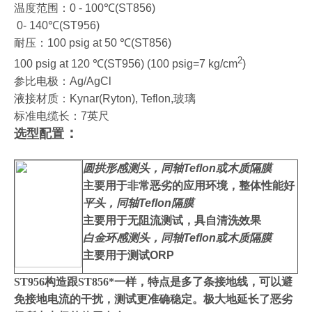
温度范围：
0 - 100
℃
(ST856)
0- 140
℃
(ST956)
耐压：
100 psig at 50
℃
(ST856)
2
100 psig at 120
℃
(ST956) (100 psig=7 kg/cm
)
参比电极：
Ag/AgCl
液接材质：
Kynar(Ryton), Teflon,
玻璃
标准电缆长：
7
英尺
：
选型配置
圆拱形感测头，同轴
Teflon
或木质隔膜
主要用于非常恶劣的应用环境，整体性能好
平头，同轴
Teflon
隔膜
主要用于无阻流测试，具自清洗效果
白金环感测头，同轴
Teflon
或木质隔膜
主要用于测试
ORP
ST956构造跟
ST856
*一样，
特点
是多了条接地线，可以避
免接地电流的干扰，测试更准确稳定。
极大地延长了恶劣