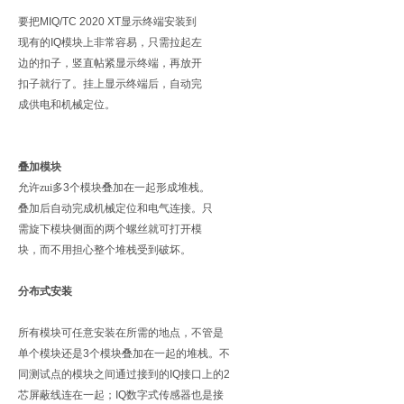
要把
MIQ/TC 2020 XT
显示终端安装到
现有的
IQ
模块上非常容易，只需拉起左
边的扣子，竖直帖紧显示终端，再放开
扣子就行了。挂上显示终端后，自动完
成供电和机械定位。
叠加模块
允许zui多
3
个模块叠加在一起形成堆栈。
叠加后自动完成机械定位和电气连接。只
需旋下模块侧面的两个螺丝就可打开模
块，而不用担心整个堆栈受到破坏。
分布式安装
所有模块可任意安装在所需的地点，不管是
单个模块还是
3
个模块叠加在一起的堆栈。不
同测试点的模块之间通过接到的
IQ
接口上的
2
芯屏蔽线连在一起；
IQ
数字式传感器也是接