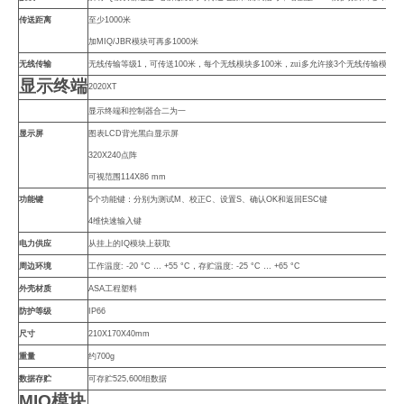
传送距离
至少
1000
米
加
MIQ/JBR
模块可再多
1000
米
无线传输
无线传输等级
1
，可传送
100
米，每个无线模块多
100
米，zui多允许接
3
个无线传输模块
显示终端
2020XT
显示终端和控制器合二为一
显示屏
图表
LCD
背光黑白显示屏
320X240
点阵
可视范围
114X86 mm
功能键
5
个功能键：分别为测试
M
、校正
C
、设置
S
、确认
OK
和返回
ESC
键
4
维快速输入键
电力供应
从挂上的
IQ
模块上获取
周边环境
工作温度
: -20 °C … +55 °C
，存贮温度
: -25 °C … +65 °C
外壳材质
ASA
工程塑料
防护等级
IP66
尺寸
210X170X40mm
重量
约
700g
数据存贮
可存贮
525,600
组数据
MIQ
模块