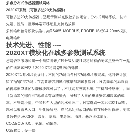
多点分布式传感器测试网络
2020XT
系统（可接多达
20
支传感器）
可接多达
20
支传感器，适用于测试点数较多的场合，分布式网络系统、技术
先进、性能，显示终端可移动且支持热拔插
多种输出信号模块供选，如
RS485, MODBUS, PROFIBUS
或
0/4-20mA
模拟
电流输出
技术先进、性能
----
2020XT
模块化在线多参数测试系统
您是否正考虑构建一个预留将来扩展升级功能且能将所有的测试点整合在一起
的在线测试网络？
2020 XT
将是您明智的选择。
2020XT
采用模块化设计，不同的功能由各种*功能模块来完成。这种设计预
留了*的扩展功能，在需要增强测试点或增加测试参数时，只需简单的添置新
的传感器或新的功能模块就可以了，不须购买整套系统（主机加传感器）。而
且新添加的部件可*地跟原有系统融合，省却了大量的重新安装和调试的成
本。不管是小型、中等甚至大型的污水处理厂，只需选购一套
2020XT
系统，
就可以覆盖从入口、生化降解池、终沉池到排放口的所有在线分析仪表，测试
参数包括
pH/ORP
、温度、溶氧、电导率、浊度、悬浮固体浓度、
COD/BOD/TOC
、氨氮、硝氮等。
USB
接口，便于快