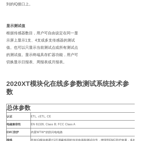
到的
IQ
接口上。
显示测试值
根据传感器数目，用户可自由设定在同一显
示屏上显示
1
支、
4
支或多支传感器的测试
值。也可以只显示当前测试点或所有测试点
的测试值。显示终端具存贮器功能，用户可
切换显示日报表、周报表或月报表。
2020XT
模块化在线多参数测试系统技术参
数
总体参数
认证
ETL, cETL, CE
电磁兼容性
EN 61326, Class B; FCC Class A
EMC
防护
内置
WTW
*的防闪电电路
接线
所有
IQ
模块都通过
2
芯屏蔽线同时传送电源和测试信号，增强型
EMC
防护效果，多种接