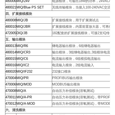
480006
MIQ/24V
电源模块，可输出
18W
的功率，
24VAC/V
480021
MIQ/Blue PS SET
无线传输模块，当接入
100-240VAC
交流电
四、扩展接线模块
480008
MIQ/JB
扩展接线模块，用于扩展测试点
480010
MIQ/JBR
扩展接线模块，内置前置放大器，可再传
472005
DIQ/JB
182
配套的扩展接线模块，可接
2
支
IQ
传感
五、输出模块
480013
MIQ/R6
继电器输出模块，
6
组继电器输出
480014
MIQ/CR3
输出模块，
3
组继电器输出
,3
组模块电流输
480015
MIQ/C6
电流输出模块，
6
组模拟电流输出
480016
MIQ/IC2
电流输入模块，
2
组电流输入
480020
MIQ/IF232
232
接口模块
470004
MIQ/PR
PROFIBUS
输出模块
470006
MIQ/MOD
MODBUS
输出模块
470008
MIQ/A
自动压力补偿模块
(
溶氧测试
)
470011
MIQ/A-PR
自动压力补偿模块
(
溶氧测试
)
，带
PROFIB
470012
MIQ/A-MOD
自动压力补偿模块
(
溶氧测试
)
，带
MODBU
六、清洗模块