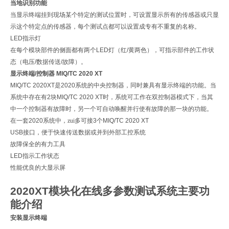
当地识别功能
当显示终端挂到现场某个特定的测试位置时，可设置显示所有的传感器或只显
示这个特定点的传感器，每个测试点都可以设置成专有不重复的名称。
LED
指示灯
在每个模块部件的侧面都有两个
LED
灯（红
/
黄两色），可指示部件的工作状
态（电压
/
数据传送
/
故障）。
显示终端
/
控制器
MIQ/TC 2020 XT
MIQ/TC 2020XT
是
2020
系统的中央控制器，同时兼具有显示终端的功能。当
系统中存在有
2
块
MIQ/TC 2020 XT
时，系统可工作在双控制器模式下，当其
中一个控制器有故障时，另一个可自动唤醒并行使有故障的那一块的功能。
在一套
2020
系统中，zui多可接
3
个
MIQ/TC 2020 XT
USB
接口，便于快速传送数据或并到外部工控系统
故障保全的有力工具
LED
指示工作状态
性能优良的大显示屏
2020XT
模块化在线多参数测试系统主要功
能介绍
安装显示终端