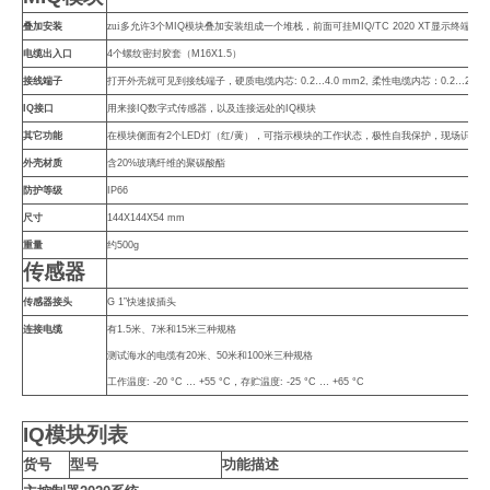
叠加安装
zui多允许
3
个
MIQ
模块叠加安装组成一个堆栈，前面可挂
MIQ/TC 2020 XT
显示终端
电缆出入口
4
个螺纹密封胶套（
M16X1.5
）
接线端子
打开外壳就可见到接线端子，硬质电缆内芯
: 0.2…4.0 mm2,
柔性电缆内芯：
0.2…2.5 
IQ
接口
用来接
IQ
数字式传感器，以及连接远处的
IQ
模块
其它功能
在模块侧面有
2
个
LED
灯（红
/
黄），可指示模块的工作状态，极性自我保护，现场识别功
外壳材质
含
20%
玻璃纤维的聚碳酸酯
防护等级
IP66
尺寸
144X144X54 mm
重量
约
500g
传感器
传感器接头
G 1”
快速拔插头
连接电缆
有
1.5
米、
7
米和
15
米三种规格
测试海水的电缆有
20
米、
50
米和
100
米三种规格
工作温度
: -20 °C … +55 °C
，存贮温度
: -25 °C … +65 °C
IQ
模块列表
货
号
型号
功能描述