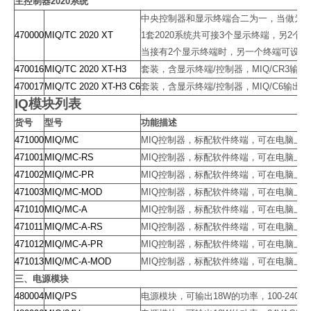
主控制器
2020
系统
中央控制器和显示终端合二为一，当做为
470000
MIQ/TC 2020 XT
1
套
2020
系统共可接
3
个显示终端，另
2
个可
当接有
2
个显示终端时，另一个终端可设置
470016
MIQ/TC 2020 XT-H3
套装，含显示终端
/
控制器，
MIQ/CR3
输出
470017
MIQ/TC 2020 XT-H3 C6
套装，含显示终端
/
控制器，
MIQ/C6
输出模
IQ
模块列表
货
号
型号
功能描述
471000
MIQ/MC
MIQ
控制器，标配软件终端，可在电脑上
471001
MIQ/MC-RS
MIQ
控制器，标配软件终端，可在电脑上
471002
MIQ/MC-PR
MIQ
控制器，标配软件终端，可在电脑上
471003
MIQ/MC-MOD
MIQ
控制器，标配软件终端，可在电脑上
471010
MIQ/MC-A
MIQ
控制器，标配软件终端，可在电脑上
471011
MIQ/MC-A-RS
MIQ
控制器，标配软件终端，可在电脑上
471012
MIQ/MC-A-PR
MIQ
控制器，标配软件终端，可在电脑上
471013
MIQ/MC-A-MOD
MIQ
控制器，标配软件终端，可在电脑上
三、电源模块
480004
MIQ/PS
电源模块，可输出
18W
的功率，
100-240V