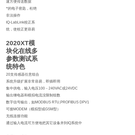
速方便传送数据
*的电子密匙，杜绝
非法操作
IQ-LabLink
校正系
统，使校正更容易
2020XT
模
块化在线多
参数测试系
统特色
20
支传感器任意组合
系统升级扩展非常容易，即插即用
集中供电，输入电压
100
－
240VAC
或
24VDC
输出继电器和模拟电流没限制组数
数字信号输出，如
MODBUS RTU,PROFIBUS DPV1
可接
MODEM
（模拟型或
GSM
型）
无线连接功能
通过输入电流可方便地把其它设备并到
IQ
系统中