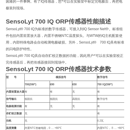
困难的一件事啊。有了
IQ
传感器，您*可以在实验室中标定完电极后，再把电
极装到现场。
SensoLyt 700 IQ ORP
传感器性能描述
SensoLyt® 700 IQ
为标准的数字传感器，可接入到
IQ Sensor Net
中。标准组
件包括内置前置放大器，内置不锈钢
NTC
温度探头。与
WTW
的
IQ
主机配套使
用，内部特殊电路会自动检测电极破损。另外，
SensoLyt®
700 IQ
具有标准
的闪电防护特性。
SensoLyt® 700 IQ
具自动存贮校正数据的功能，因此用户*可以在实验室校正
完传感器后，再把传感器接回到现场中。
SensoLyt 700 IQ ORP
传感器技术参数
型 号
模拟信号
数字信号
700(SW*)
690
650
700 IQ(SW*)
内置前置放大器
有
有
无
有
信号输出
低阻抗
低阻抗
高阻抗
数字信号
电极检测功能
有
无
无
有
存贮校正数据
无
有
功耗
无
0.2
瓦
温度测量
内置
NTC
热敏电阻，
0 … +60
℃
内置
NTC
，
-5 … +60
℃