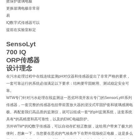
效保护玻璃电极
更换玻璃电极非常容
易
IQ
数字式传感器可以
提前在实验室标定
SensoLyt
700 IQ
ORP
传感器
设计理念
在污水处理过程中在线连续监测
pH
对仪器和传感器提出了非常严格的要求，
一套可靠运行的系统必须满足以下要求：结构要牢固耐用、测试稳定安全可
靠。
WTW
专门针对污水处理在线监测这一恶劣环境开发出专门的
SensorLyt®
系列
传感器，一套完整的传感器包括带前置放大器的浸没式牢固护套和玻璃感测电
极。再配套我们高品质的监测仪，就可以组成一套*的
pH
监测系统，这套系统
具有*的高精度和高可靠性，以及的
EMC
电磁防护。
另外
WTW
*的
IQ
数字传感器，可以自动存贮校正数据，这给用户带来了极大的
便利，想象一下，当您要在恶劣的气候条件下在野外现场校正电极，这是多么