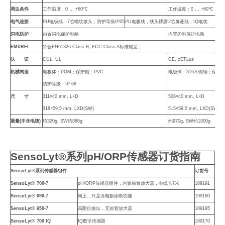
周边条件
工作温度：
0 … +60
℃
工作温度：
0 … +60
℃
电气连接
PU
电极线，
7
芯螺纹接头，防护等级
IP65
PU
电极线，线头裸露
2
芯屏蔽线，
IQ
电缆
闪电防护
内置闪电保护电路
内置闪电保护电路
EMI/RFI
符合
EN61326 Class B, FCC Class A
标准规定，
认 证
CUL, UL
CE, cETLus
机械构造
电极体：
POM
；保护帽：
PVC
电极体：
316
不锈钢；保护
防护等级：
IP 68
尺 寸
311×40 mm, L×D
508×40 mm, L×D
318×59.5 mm, LXD(SW)
515×59.5 mm, LXD(SW)
重量
(
不含电缆
)
约
320g, SW
约
880g
约
970g, SW
约
1800g
SensoLyt®
系列
pH/ORP
传感器订货指南
SensoLyt®
系列传感器组件
订货号
SensoLyt® 700-7
pH/ORP
传感器组件，内置前置放大器，电缆长
7
米
109191
SensoLyt® 690-7
同上，只是没电极诊断功能
109180
SensoLyt® 650-7
高阻抗输出，无前置放大器
109195
SensoLyt® 700 IQ
IQ
数字传感器
109170