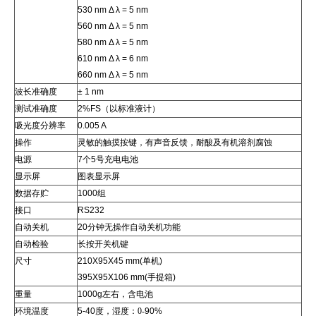
530 nm Δ λ = 5 nm
560 nm Δ λ = 5 nm
580 nm Δ λ = 5 nm
610 nm Δ λ = 6 nm
660 nm Δ λ = 5 nm
波长准确度
± 1 nm
测试准确度
2%FS
（以标准液计）
吸光度分辨率
0.005 A
操作
灵敏的触摸按键，有声音反馈，耐酸及有机溶剂腐蚀
电源
7
个
5
号充电电池
显示屏
图表显示屏
数据存贮
1000
组
接口
RS232
自动关机
20
分钟无操作自动关机功能
自动检验
长按开关机键
尺寸
210X95X45 mm(
单机
)
395X95X106 mm(
手提箱
)
重量
1000g
左右，含电池
环境温度
5-40
度，湿度：0-
90%