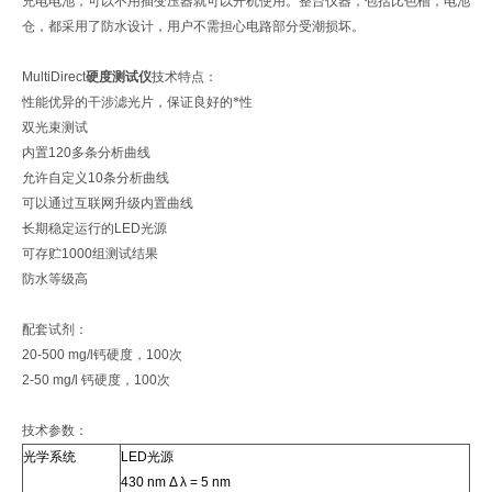
充电电池，可以不用插变压器就可以开机使用。整台仪器，包括比色槽，电池
仓，都采用了防水设计，用户不需担心电路部分受潮损坏。
MultiDirect
硬度测试仪
技术特点：
性能优异的干涉滤光片，保证良好的*性
双光束测试
内置
120
多条分析曲线
允许自定义
10
条分析曲线
可以通过互联网升级内置曲线
长期稳定运行的
LED
光源
可存贮
1000
组测试结果
防水等级高
配套试剂：
20-500 mg/l
钙硬度，
100
次
2-50 mg/l
钙硬度，
100
次
技术参数：
光学系统
LED
光源
430 nm Δ λ = 5 nm