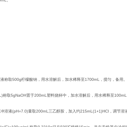
0mL
。
溶液称取
500g
柠檬酸钠，用水溶解后，加水稀释至
1700mL
，搅匀，备用
L)
称取
5gNaOH
置于
200mL
塑料烧杯中，加水溶解后，用水稀释至
100mL
缓冲溶液
(pH=7.0)
量取
200mL
三乙醇胺，加入约
215mL(1+1)HCl
，调节溶