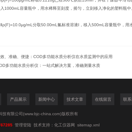
液
Ⅰρ(F)=100μg/mL
称取
0.2210g
已在
500℃
烘焙
15min
，并在干燥器中冷却
移入
1000mL
容量瓶中，用水稀释至刻度，摇匀，立刻移入净化的塑料瓶中
液
Ⅱρ(F)=10.0μg/mL
分取
50.00mL
氟标准溶液
Ⅰ
，移入
500mL
容量瓶中，用
高效、准确、便捷：COD多功能水质分析仪在水质监测中的应用
COD多功能水质分析仪：一站式解决方案，准确测量水质
产品展示
新闻中心
技术文章
在线留言
联系
有限公司(www.bjc-china.com)版权所有
767285
管理登陆
技术支持：
化工仪器网
sitemap.xml