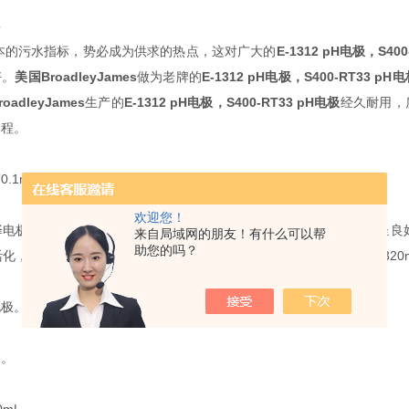
料
本的
污
水指
标
，
势
必成
为
供求的
热
点，
这对
广大的
E-1312 pH
电极
，
S400
好。
美国
BroadleyJames
做
为
老牌的
E-1312
pH
电极
，
S400-RT33 pH
电
roadleyJames
生
产
的
E-1312 pH
电极
，
S400-RT33 pH
电极
经久耐用，
过程
。
度
0.1mV
。
欢迎您！
择电极要求氟含量在
10-1
～
10-5mol/L
内，电极电位与浓度的负对数呈良
来自局域网的朋友！有什么可以帮
助您的吗？
活化，然后用水清洗至说明书上的规定值
(
一般在去离子水中的电位为
-320
电极。
器。