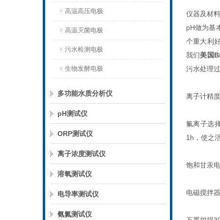
高温高压电极
仪器及材
pH
做
为
基
高温灭菌电极
个重大利
污水检测电极
我
们
美国
B
生物发酵电极
污水处理
多功能水质分析仪
离子计精
pH测试仪
氟离子选
ORP测试仪
1h
，使之
离子浓度测试仪
饱和甘汞
溶氧测试仪
电磁搅拌
电导率测试仪
氨氮测试仪