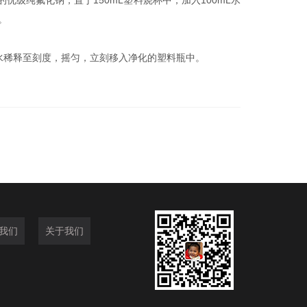
的优级纯氟化钠，置于
150mL
塑料烧杯中，加入
100mL
水
。
水稀释至刻度，摇匀，立刻移入净化的塑料瓶中。
我们
关于我们