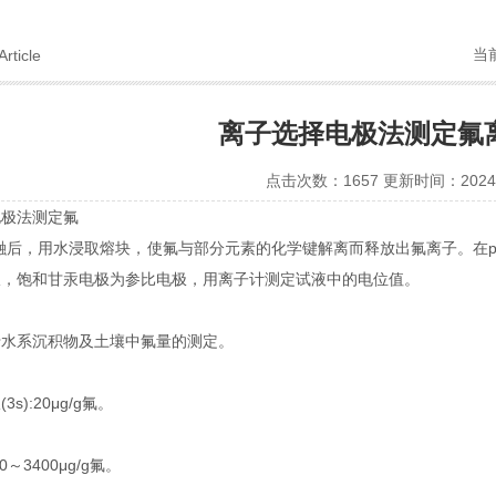
当
Article
离子选择电极法测定氟
点击次数：1657 更新时间：2024-
电极法测定氟
融后，用水浸取熔块，使氟与部分元素的化学键解离而释放出氟离子。在
极，饱和甘汞电极为参比电极，用离子计测定试液中的电位值。
于水系沉积物及土壤中氟量的测定。
限
(3s):20μg/g
氟。
60
～
3400μg/g
氟。