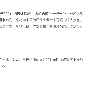
-RT33 pH
电极
制造商，比如
美国
BroadleyJames
来
说
是
极
制造商，必将
为
中国的
环
保事
业带
来可
观
的
经济
效益。
质量可靠，测试准确，广泛应用于各级环保污水监测以及
好的线性关系。电极使用前在
0.001mol/LNaF
溶液中浸泡
mV)
。