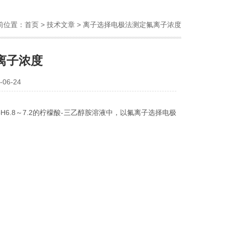
前位置：
首页
>
技术文章
> 离子选择电极法测定氟离子浓度
离子浓度
06-24
pH6.8
～
7.2
的柠檬酸
-
三乙醇胺溶液中，以氟离子选择电极