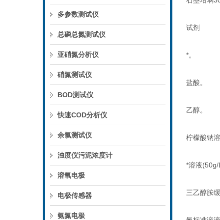
石墨坩埚
3
多参数测试仪
试剂
总磷总氮测试仪
亚硝氮分析仪
*。
硝氮测试仪
盐酸。
BOD测试仪
乙醇。
快速COD分析仪
余氯测试仪
柠檬酸钠
浊度仪污泥浓度计
*溶液
(50g/
溶氧电极
三乙醇胺
电极传感器
氨氮电极