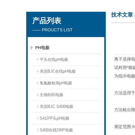
技术文章
产品列表
厦门沃泰科技有限公司
—— PROUCTS LIST
PH电极
离子选择
平头在线pH电极
试样用*熔
美国BJC在线pH电极
为指示电
氢氟酸检测pH电极
方法适用
生物制药电极
美国BJC S400电极
方法检出
S410平头pH电极
测定范围
:
S400在线ORP电极