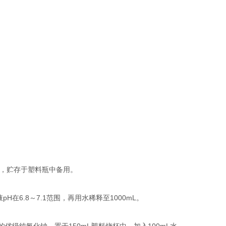
。
，贮存于塑料瓶中备用。
液
pH
在
6.8
～
7.1
范围，再用水稀释至
1000mL
。