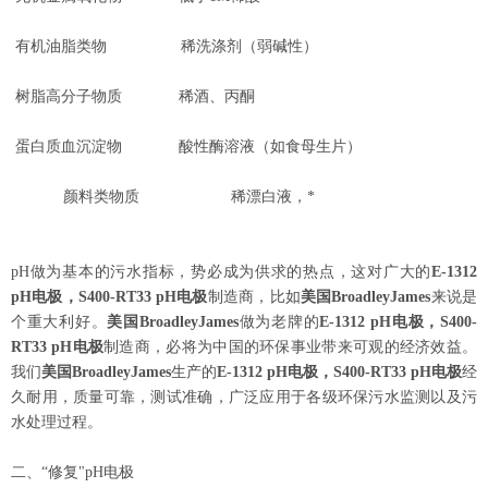
有机油脂类物
稀洗涤剂（弱碱性）
树脂高分子物质
稀酒、丙酮
蛋白质血沉淀物
酸性酶溶液（如食母生片）
颜料类物质
稀漂白液，*
pH
做
为
基本的
污
水指
标
，
势
必成
为
供求的
热
点，
这对
广大的
E-1312
pH
电极
，
S400-RT33 pH
电极
制造商，比如
美国
BroadleyJames
来
说
是
个重大利好。
美国
BroadleyJames
做
为
老牌的
E-1312
pH
电极
，
S400-
RT33 pH
电极
制造商，必将
为
中国的
环
保事
业带
来可
观
的
经济
效益。
我
们
美国
BroadleyJames
生
产
的
E-1312 pH
电极
，
S400-RT33 pH
电极
经
久耐用，质量可靠，测试准确，广泛应用于各级环保污水监测以及污
水处理过程
。
二、
“
修复
"pH
电极