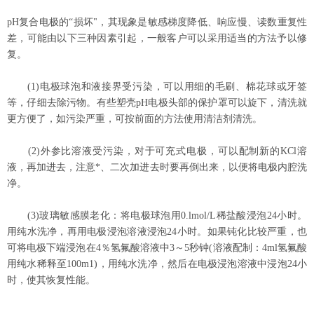
pH
复合电极的
“
损坏
"
，其现象是敏感梯度降低、响应慢、读数重复性
差，可能由以下三种因素引起，一般客户可以采用适当的方法予以修
复。
(1)
电极球泡和液接界受污染，可以用细的毛刷、棉花球或牙签
等，仔细去除污物。有些塑壳
pH
电极头部的保护罩可以旋下，清洗就
更方便了，如污染严重，可按前面的方法使用清洁剂清洗。
(2)
外参比溶液受污染，对于可充式电极，可以配制新的
KCl
溶
液，再加进去，注意
*
、二次加进去时要再倒出来，以便将电极内腔洗
净。
(3)
玻璃敏感膜老化：将电极球泡用
0.lmol/L
稀盐酸浸泡
24
小时。
用纯水洗净，再用电极浸泡溶液浸泡
24
小时。如果钝化比较严重，也
可将电极下端浸泡在
4
％氢氟酸溶液中
3
～
5
秒钟
(
溶液配制：
4ml
氢氟酸
用纯水稀释至
100m1)
，用纯水洗净，然后在电极浸泡溶液中浸泡
24
小
时，使其恢复性能。