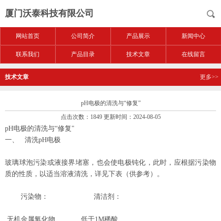
厦门沃泰科技有限公司
网站首页
公司简介
产品展示
新闻中心
联系我们
产品目录
技术文章
在线留言
技术文章
更多>>
pH电极的清洗与“修复”
点击次数：1849 更新时间：2024-08-05
pH
电极的清洗与
“
修复
"
一、
清洗
pH
电极
玻璃球泡污染或液接界堵塞，也会使电极钝化，此时，应根据污染物
质的性质，以适当溶液清洗，详见下表（供参考）。
污染物：
清洁剂：
无机金属氧化物
低于
1M
稀酸