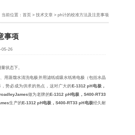
当前位置：
首页
>
技术文章
> ph计的校准方法及注意事项
意事项
05-26
测量状态下。
孔、用蒸馏水清洗电极并用滤纸或吸水纸将电极（包括水晶
标
，
势
必成
为
供求的
热
点，
这对
广大的
E-1312 pH
电极
，
roadleyJames
做
为
老牌的
E-1312
pH
电极
，
S400-RT33
ames
生
产
的
E-1312 pH
电极
，
S400-RT33 pH
电极
经久耐