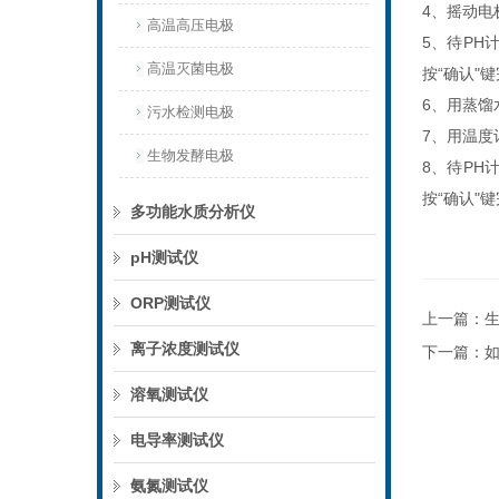
4
、摇动电
高温高压电极
5
、待
PH
高温灭菌电极
按
“
确认
"
键
6
、用蒸馏
污水检测电极
7
、用温度
生物发酵电极
8
、待
PH
按
“
确认
"
键
多功能水质分析仪
pH测试仪
ORP测试仪
上一篇：
离子浓度测试仪
下一篇：
溶氧测试仪
电导率测试仪
氨氮测试仪