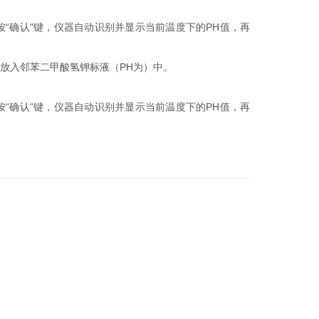
按
“
确认
"
键，仪器自动识别并显示当前温度下的
PH
值，再
放入邻苯二甲酸氢钾标液（
PH
为）中。
按
“
确认
"
键，仪器自动识别并显示当前温度下的
PH
值，再