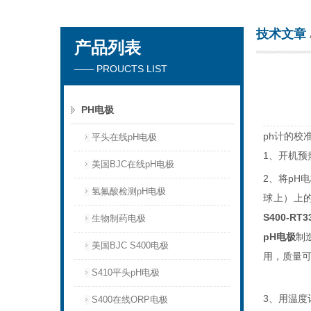
技术文章
产品列表
厦门沃泰科技有限公司
—— PROUCTS LIST
PH电极
ph
计的校
平头在线pH电极
1
、开机预
美国BJC在线pH电极
2
、将
pH
电
氢氟酸检测pH电极
球上）上
S400-RT3
生物制药电极
pH
电极
制
美国BJC S400电极
用，质量
S410平头pH电极
3
、用温度
S400在线ORP电极