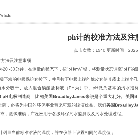
Article
ph计的校准方法及注
点击次数：1940 更新时间：2025-
准方法及注意事项
热
20~30
分钟，在测量的状态下，按
“pH/mV"
键，将测量状态调至
“pH"
的
极下端的电极保护套拔下，并且拉下电极上端的橡皮套使其露出上端小
的水分吸干、放入混合磷酸盐标液（
PH
为）中。
pH
做
为
基本的
污
水指
3 pH
电极
制造商，比如
美国
BroadleyJames
来
说
是个重大利好。
美国
B
造商，必将
为
中国的
环
保事
业带
来可
观
的
经济
效益。我
们
美国
BroadleyJ
可靠，测试准确，广泛应用于各级环保污水监测以及污水处理过程
。
计测量当前标准溶液的温度，并在仪器上设置相同的温度值；