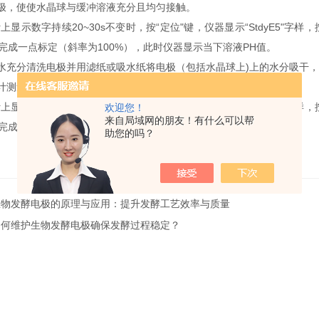
极，使使水晶球与缓冲溶液充分且均匀接触。
计上显示数字持续
20~30s
不变时，按
“
定位
"
键，仪器显示
“StdyE5"
字样，
完成一点标定（斜率为
100%
），此时仪器显示当下溶液
PH
值。
水充分清洗电极并用滤纸或吸水纸将电极（包括水晶球上
)
上的水分吸干，
计测量当前标准溶液的温度，并在仪器上设置相同的温度值；
计上显示数字持续
20~30s
不变时，按
“
斜率
"
键，仪器显示
“StdyE5"
字样，
欢迎您！
来自局域网的朋友！有什么可以帮
完成二点标定，此时仪器显示当下溶液
PH
值。
助您的吗？
生物发酵电极的原理与应用：提升发酵工艺效率与质量
如何维护生物发酵电极确保发酵过程稳定？