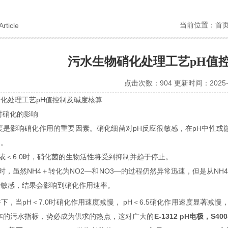
当前位置：
首
Article
污水生物硝化处理工艺pH值
点击次数：904 更新时间：2025-0
硝化处理工艺
pH
值控制及碱度核算
对硝化的影响
度是影响硝化作用的重要因素。硝化细菌对
pH
反应很敏感，在
pH
中性或
速。
或＜
6.0
时，硝化菌的生物活性将受到抑制并趋于停止。
时，虽然
NH4
＋转化为
NO2—
和
NO3—
的过程仍然异常迅速，但是从
NH
极敏感，结果会影响到硝化作用速率。
件下，当
pH
＜
7.0
时硝化作用速度减慢，
pH
＜
6.5
硝化作用速度显著减慢
本的
污
水指
标
，
势
必成
为
供求的
热
点，
这对
广大的
E-1312 pH
电极
，
S400