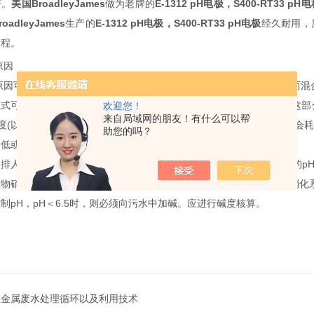
好。
美国
BroadleyJames
做
为
老牌的
E-1312
pH
电极
，
S400-RT33 pH
电
roadleyJames
生
产
的
E-1312 pH
电极
，
S400-RT33 pH
电极
经久耐用，
过程
。
原因
原因可能有两个，一是进水中有强酸排入，导致人流污水
pH
降低，因而混
程式可知，随着
NH3-N
被转化成
NO3—-N
，会产生部分矿化酸度
H+
，这部
欢迎您！
来自局域网的朋友！有什么可以帮
度
(
以
CaC03
计
)
。因而当污水中的碱度不足而
TKN
负荷又较高时，便会耗
助您的吗？
降低或受到抑制。
酸排人，正常的城市污水应该是偏碱性的，即
pH
一般都大于
7.0
，此时的
p
生物硝化反应器中，应尽量控制混合液
pH
＞
7.0
，制
pH
＞
7.0
，是生物硝化
控制
pH
，
pH
＜
6.5
时，则必须向污水中加碱。应进行碱度核算。
重金属废水处理循环以及利用技术