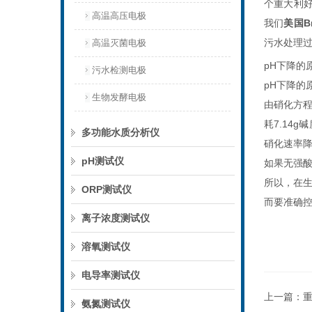
个重大利
高温高压电极
我
们
美国
B
污水处理
高温灭菌电极
pH
下降的
污水检测电极
pH
下降的
生物发酵电极
由硝化方
耗
7.14g
碱
多功能水质分析仪
硝化速率
pH测试仪
如果无强
所以，在
ORP测试仪
而要准确
离子浓度测试仪
溶氧测试仪
电导率测试仪
上一篇：
氨氮测试仪