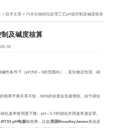
页
>
技术文章
> 污水生物硝化处理工艺pH值控制及碱度核算
控制及碱度核算
6-30
微碱性条件下（
pH
为
8
～
9
的范围内），其生物活性强，硝
4
的电离平衡关系可知，
NH3
的浓度会迅速增加。由于硝化
，硝化速率将明显下降。
pH
＜
5.0
时硝化作用速率接近零。
-RT33 pH
电极
制造商，比如
美国
BroadleyJames
来
说
是