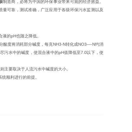
极
制造商，必将
为
中国的
环
保事
业带
来可
观
的
经济
效益。
质量可靠，测试准确，广泛应用于各级环保污水监测以及
合液的
pH
也随之降低。
分酸度将消耗部分碱度，每克
NH3-N
转化成
NO3—-N
约消
尽污水中的碱度，使混合液中的
pH
值降低至
7.0
以下，使
H
则主要取决于人流污水中碱度的大小。
系统顺利进行的前提。