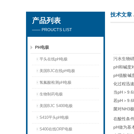
技术文章
产品列表
厦门沃泰科技有限公司
—— PROUCTS LIST
PH电极
污水生物
平头在线pH电极
pH
和碱度
美国BJC在线pH电极
pH
值酸碱
氢氟酸检测pH电极
化过程迅
当
pH
＞
9.6
生物制药电极
若
pH
＞
9.6
美国BJC S400电极
菌对
NH3
S410平头pH电极
在酸性条
pH
做
为
基
S400在线ORP电极