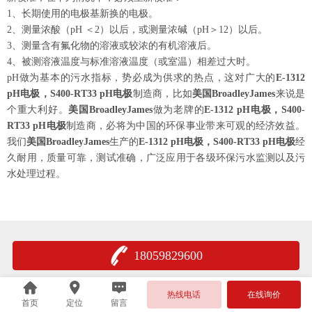
1
、长期使用的电极基新换的电极。
2
、测量浓酸（
pH
＜
2
）以后，或测量浓碱（
pH
＞
12
）以后。
3
、测量含有氟化物的溶液或较浓的有机溶液后。
4
、被测溶液温度与标准溶液温度（或室温）相差过大时。
pH
做
为
基本的
污
水指
标
，
势
必成
为
供求的
热
点，
这对
广大的
E-1312
pH
电极
，
S400-RT33 pH
电极
制造商，比如
美国
BroadleyJames
来
说
是
个重大利好。
美国
BroadleyJames
做
为
老牌的
E-1312
pH
电极
，
S400-
RT33 pH
电极
制造商，必将
为
中国的
环
保事
业带
来可
观
的
经济
效益。
我
们
美国
BroadleyJames
生
产
的
E-1312 pH
电极
，
S400-RT33 pH
电极
经
久耐用，质量可靠，测试准确，广泛应用于各级环保污水监测以及污
水处理过程
。
18059829600
热线电话
在线询价
首页
定位
留言