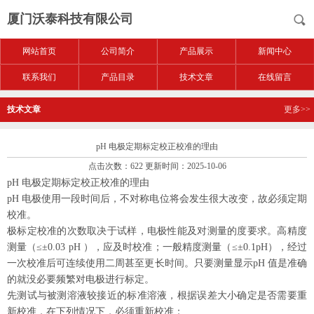
厦门沃泰科技有限公司
网站首页
公司简介
产品展示
新闻中心
联系我们
产品目录
技术文章
在线留言
技术文章
更多>>
pH 电极定期标定校正校准的理由
点击次数：622 更新时间：2025-10-06
pH
电极定期标定校正校准的理由
pH
电极使用一段时间后，不对称电位将会发生很大改变，故必须定期
校准。
极标定校准的次数取决于试样，电极性能及对测量的度要求。高精度
测量（
≤±0.03 pH
），应及时校准；一般精度测量（
≤±0.1pH
），经过
一次校准后可连续使用二周甚至更长时间。只要测量显示
pH
值是准确
的就没必要频繁对电极进行标定。
先测试与被测溶液较接近的标准溶液，根据误差大小确定是否需要重
新校准，在下列情况下，必须重新校准：