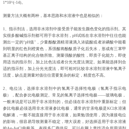
1*10^(-14)
。
测量方法大概有两种，基本思路和水溶液中也是相似的：
1
、指示剂法，选用非水溶剂中接受质子能发生颜色变化的指示剂。其
实很多酸碱指示剂都可用于非水溶剂，
pH
试纸在非水溶剂中往往也能
测出一定的
“pH
值
"
，少量酚酞酒精溶液滴入浓硫酸或者浓磷酸中能看
到明显的红色到橙黄色，系强酸将酚酞质子化后失水，形成有三苯甲
基正离子结构的化合物所致。测量强酸的酸性，即质子化能力，即使
用适当的指示剂，加上比色法或者分光光度法测定。如果能选择到合
适的指示剂，加上分光光度法，即可相对比较非水溶剂溶液中氢离子
活度，缺点是测量对值往往需要复杂的标定，精度也不高。
2
、电位法，选择非水溶剂中的氢离子选择性电极（氢离子指示电
极），配合参比电极测定。常见的氢离子选择性电极
——
玻璃电极，
一般来说是可以用于非水溶剂的，但必须在非水溶剂中重新标定；但
参比电极必须选用非水溶液参比电极，通常的甘汞电极是
KCl
水溶液
电解液，一般不能直接用于非水溶液，如果勉强使用，因为液接电位
的影响，很容易导致测量不稳定，增大误差，好选择适用于非水溶液
的
Ag-AgCl
电极等，有很多厂商供应，可以在网上查找适合所用溶剂