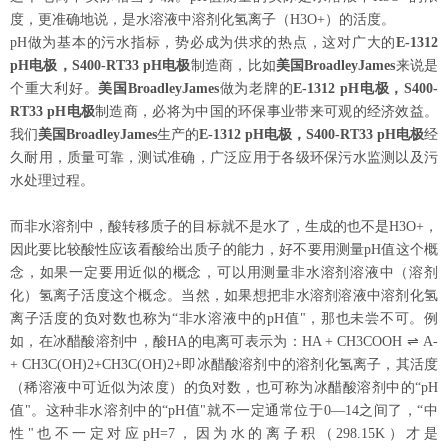
度，更准确地说，是水溶液中溶剂化氢离子（
H3O+
）的活度。
pH
做
为
基本的
污
水指
标
，
势
必成
为
供求的
热
点，
这对
广大的
E-1312
pH
电极
，
S400-RT33 pH
电极
制造商，比如
美国
BroadleyJames
来
说
是
个重大利好。
美国
BroadleyJames
做
为
老牌的
E-1312
pH
电极
，
S400-
RT33 pH
电极
制造商，必将
为
中国的
环
保事
业带
来可
观
的
经济
效益。
我
们
美国
BroadleyJames
生
产
的
E-1312 pH
电极
，
S400-RT33 pH
电极
经
久耐用，质量可靠，测试准确，广泛应用于各级环保污水监测以及污
水处理过程
。
而非水溶剂中，酸转移质子的目标就不是水了，生成的也不是
H3O+
，
因此要比较酸性应该看酸给出质子的能力，好不要用测量
pH
值这个概
念，如果一定要用近似的概念，可以用测量非水溶剂溶液中（溶剂
化）氢离子活度这个概念。当然，如果想把非水溶剂溶液中溶剂化氢
离子活度的负对数也称为
“
非水溶液中的
pH
值
"
，那也未尝不可。例
如，在冰醋酸溶剂中，酸
HA
的电离可表示为：
HA + CH3COOH
⇌
A-
+ CH3C(OH)2+CH3C(OH)2+
即冰醋酸溶剂中的溶剂化氢离子，其活度
（稀溶液中可近似为浓度）的负对数，也可称为冰醋酸溶剂中的
“pH
值
"
。这种非水溶剂中的
“pH
值
"
就不一定通常位于
0—14
之间了，
“
中
性
"
也不一定对应
pH=7
，因为水的离子积（
298.15K
）才是