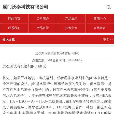
厦门沃泰科技有限公司
网站首页
公司简介
产品展示
新闻中心
联系我们
产品目录
技术文章
在线留言
技术文章
更多>>
怎么如何测试有机溶剂的pH测试
点击次数：510 更新时间：2026-01-12
怎么测试有机溶剂的
pH
测试
首先，如果严格地说，有机溶剂，或者说非水溶剂中的
pH
本来就是一
个不严谨的说法。
pH
是水溶液中氢离子浓度的负对数，但水溶液中是
不存在自由氢离子（质子）的，只存在水合氢离子
H3O+
（甚至更复杂
的水合氢离子），质子酸在水中的电离本质是质子转移，设酸用
HA
表
示：
HA + H2O
⇌
A- + H3O+
也就是说，酸
HA
将质子转移给水，酸变
成了共轭碱
A-
，而水变成
H3O+
，
H3O+
也可以看作一种酸，那么水在
这个电离中实际相当于碱。
pH
值测量的实际是水溶液中
H3O+
的浓