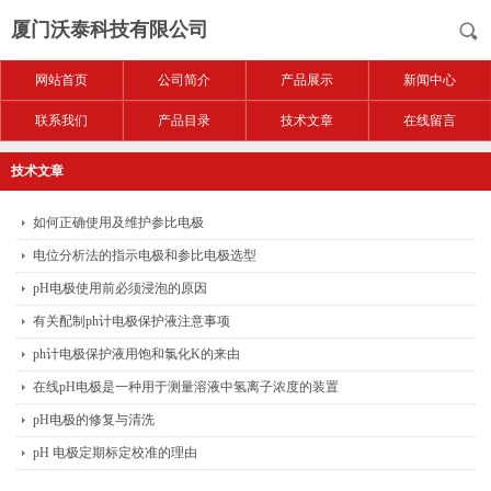
厦门沃泰科技有限公司
网站首页
公司简介
产品展示
新闻中心
联系我们
产品目录
技术文章
在线留言
技术文章
如何正确使用及维护参比电极
电位分析法的指示电极和参比电极选型
pH电极使用前必须浸泡的原因
有关配制ph计电极保护液注意事项
ph计电极保护液用饱和氯化K的来由
在线pH电极是一种用于测量溶液中氢离子浓度的装置
pH电极的修复与清洗
pH 电极定期标定校准的理由