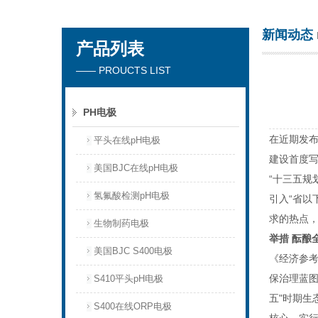
新闻动态
产品列表
厦门沃泰科技有限公司
—— PROUCTS LIST
PH电极
在近期发布
平头在线pH电极
建设首度
美国BJC在线pH电极
“十三五规
氢氟酸检测pH电极
引入“省以
求的热点
生物制药电极
举措 酝酿
美国BJC S400电极
《经济参考
保治理蓝图
S410平头pH电极
五"时期
S400在线ORP电极