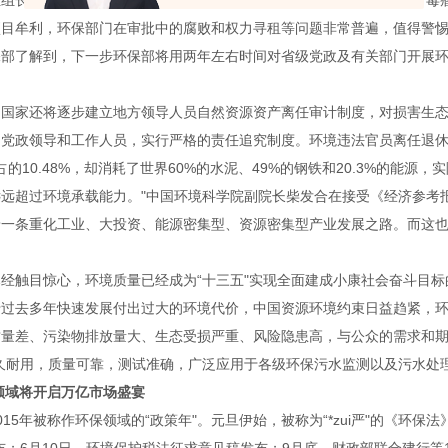
组长吉林在向环境保护部反馈专项巡视情况时直言，环保部门存在的“毒
项目牟利，环保部门在审批中的腐败和权力寻租等问题非常普遍，值得警
保部了解到，下一步环保部将用两年左右时间对省级党政及有关部门开展
，国家还将逐步建立地方领导人员自然资源资产离任审计制度，对损害生
党政领导和工作人员，实行严格的责任追究制度。环境违法官员离任退休后
P占的10.48%，却消耗了世界60%的水泥、49%的钢铁和20.3%的
远远超过环境承载能力。"中国环境科学院副院长柴发合在接受《经济参考
着一条重化工业、大投资、能源密集型、资源密集型产业发展之路。而这
经触目惊心，环境质量已经成为“十三五"实现全面建成小康社会奋斗目
于过去多年快速发展付出过大的环境代价，中国资源环境约束日益趋紧，
质量差、污染物排放量大、生态受损严重、风险隐患高，与公众的需求和
久耐用，质量可靠，测试准确，广泛应用于各级环保污水监测以及污水处
领域将开启万亿市场盛宴
015年被称作环保领域的“政策年"。元旦伊始，被称为“*zui严"的《环保