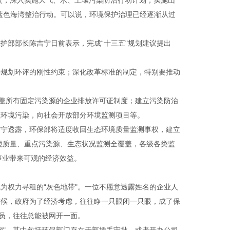
制度，深入实施大气、水、土壤污染防治行动计划，实施山
蓝色海湾整治行动。可以说，环境保护治理已经逐渐从过
护部部长陈吉宁日前表示，完成“十三五"规划建议提出
略规划环评的刚性约束；深化改革标准的制定，特别要推动
覆盖所有固定污染源的企业排放许可证制度；建立污染防治
理环境污染，向社会开放部分环境监测项目等。
吉宁透露，环保部将适度收回生态环境质量监测事权，建立
环境质量、重点污染源、生态状况监测全覆盖，各级各类监
事业带来可观的经济效益。
为权力寻租的“灰色地带"。一位不愿意透露姓名的企业人
时候，政府为了经济考虑，往往睁一只眼闭一只眼，成了保
人员，往往总能被网开一面。