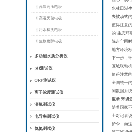
核心，实行
高温高压电极
水林田湖
去被动式
高温灭菌电极
值得注意的
污水检测电极
的“生态环
生物发酵电极
陈吉宁同
地方环境
多功能水质分析仪
下一步，环
区域联动
pH测试仪
值得注意
ORP测试仪
全国统一的
测数据系
离子浓度测试仪
重拳 环境
溶氧测试仪
随着国家不
士对记者
电导率测试仪
护伞，而这
氨氮测试仪