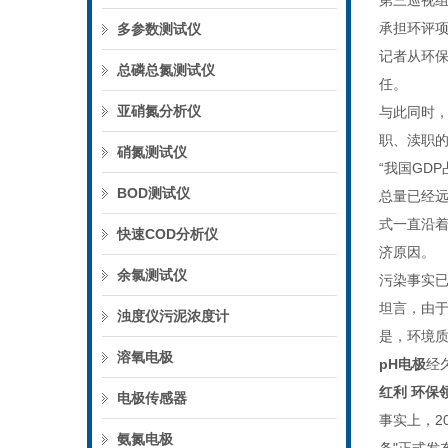
第三巡视组
承担环评
多参数测试仪
记者从环
总磷总氮测试仪
任。
亚硝氮分析仪
与此同时
职、渎职的
硝氮测试仪
“我国GD
BOD测试仪
总量已经
式一直沿
快速COD分析仪
济原因。
余氯测试仪
污染事实已
坦言，由
浊度仪污泥浓度计
是，环境
溶氧电极
pH
电极
经
红利 环保
电极传感器
事实上，2
氨氮电极