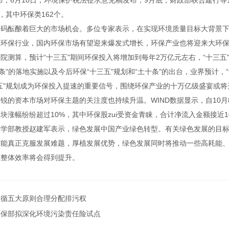
布；6月10日，环境保护税法征求意见稿发布；9月底，财政部联合建行等10
个，其中环保类162个。
加码酝酿着巨大的市场机会。多位专家表示，在实现环境质量目标大背景
入环保行业，国内环保市场有望迎来爆发式增长，环保产业也将迎来大环
院测算，预计“十三五"期间环保投入将增加到每年2万亿元左右，“十三五
十条"的落地实施以及今后环保“十三五"规划和“土十条"的出台，业界预计
五"规划成为环保投入提速的重要信号，围绕环保产业的十万亿级盛宴或将
锐的资本市场对环保主题的关注度也持续升温。WIND数据显示，自10
块涨幅纷纷超过10%，其中环保股zui受资金青睐，合计净流入金额接近1
哲学部教授赵建军表示，绿色发展中国产业绿色转型。有关绿色发展的目
才能真正克服发展难题，厚植发展优势，绿色发展同时将推动一些高耗能
业整体效率将会得到提升。
遵循五大原则合理分配排污权
环保部拟深化环境污染责任险试点