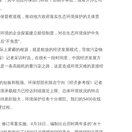
瘤"，其中包括环保部门存在干部插手审批，或者开办公司
惕。
环保督察巡视，推动地方政府落实生态环境保护的主体责
态环境的企业探索建立赔偿制度，对在生态环境保护中失
“不免责"。
能源，实际上雾霾的根源，就是粗放的经济发展模式，导致污染物
报》记者采访时说，在很长一段时间里，中国经济发展方
也是一条高能耗的重污染之路，这是造成环境灾难的直接经
标的短板和瓶颈。环保部部长陈吉宁向《经济参考报》记者
环境承载能力已经达到或接近上限。总体环境状况的特点
期待差距较大，环境保护任务十分艰巨。
我们的
S400
在线
理过程。
法》修订草案实施。4月16日，编制出台历时两年多的“水十