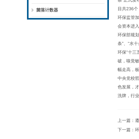
条"正式发
目共236
菌落计数器
环保监管
会资本进
环保部规划
条"、“水
环保“十三
破，嗅觉敏
幅走高，板
中央党校
色发展，
洗牌，行
上一篇：
下一篇：