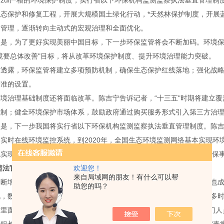
zui严格的环境保护制度，实行省以下环保机构监测监察执法垂直管理
生态保护和修复工程，开展大规模国土绿化行动，*天然林保护制度，开展
的管理，逐渐转向主动式的宏观治理和全面优化。
是，为了更好实现美丽中国目标，下一步环保监管将会不断加码。环境保
境要总体改善"目标，将从改革环境保护制度、提升环境治理能力突破。
时透露，环保监管将建立多项预防机制，确保生态保护红线落地；强化战
标准的设置。
境治理基础制度还将面临改革。陈吉宁告诉记者，“十三五"时期将建立
机制；健全环境保护市场体系，鼓励政府通过购买服务形式引入第三方治
的是，下一步我国将实行省以下环保机构监测监察执法垂直管理制度。陈
实时在线环境监控系统，到2020年，全国生态环境监测网络基本实现
统实现互联共享。
美国
BJC
做为老牌的
pH
电极
制造商，必将为中国的环保
违法官员离任退休“不免责"
欢迎您！
来自局域网的朋友！有什么可以帮
断增加环保投入，部分地方环保部门作为地方重要的监管部门，往往也成
助您的吗？
说，数据监测失真，烟囱里冒着黑烟，当地政府真的不知道？实际上很多
里面地方环保部门也存在很多权力寻租问题，企业只要“伺候"环保部门