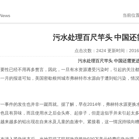
当前位
News
污水处理百尺竿头 中国还
点击次数：2424 更新时间：2016-
污水处理百尺竿头 中国还需更
重要性已经不用再多赘言，因此，一旦有水资源遭受污染时，引起的关注
年一月的报道可知，美国密歇根州城市弗林特市水源由于遭到铅污染，情
这一事件的发生也并非一蹴而就。据了解，早在
2014
年，弗林特水源更换
变色且有异味，而且使用水之后会头疼、起疹子，但是这似乎并未引起太
有越来越多的铅出现在自来水及儿童的血液中。紧接着，这一情况持续向