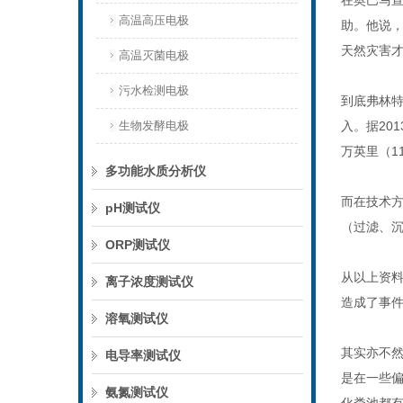
在奥巴马
高温高压电极
助。他说，
天然灾害才
高温灭菌电极
污水检测电极
到底弗林
生物发酵电极
入。据
201
万英里（
1
多功能水质分析仪
而在技术
pH测试仪
（过滤、沉
ORP测试仪
从以上资
离子浓度测试仪
造成了事
溶氧测试仪
其实亦不
电导率测试仪
是在一些
氨氮测试仪