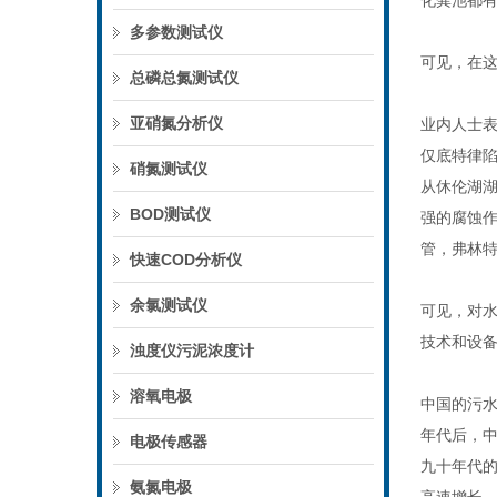
化粪池都有
多参数测试仪
可见，在
总磷总氮测试仪
亚硝氮分析仪
业内人士表
仅底特律
硝氮测试仪
从休伦湖
BOD测试仪
强的腐蚀
管，弗林
快速COD分析仪
余氯测试仪
可见，对
技术和设
浊度仪污泥浓度计
溶氧电极
中国的污
年代后，
电极传感器
九十年代
氨氮电极