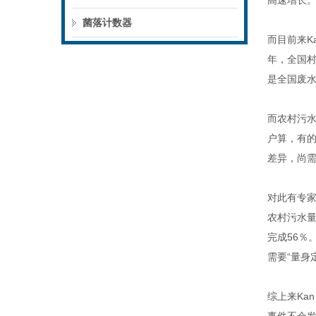
高速增长
菌落计数器
而目前来K
年，全国
是全国废
而农村污
户算，有
差异，尚
对此有专
农村污水
完成
56
％
需要“量身
综上来Ka