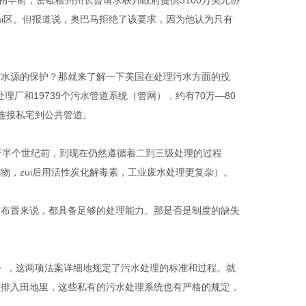
稍早前，密歇根州州长曾请求联邦政府提供
3100
万美元协
ai区。但报道说，奥巴马拒绝了该要求，因为他认为只有
对水源的保护？那就来了解一下美国在处理污水方面的投
处理厂和
19739
个污水管道系统（管网），约有
70
万—
80
连接私宅到公共管道。
于半个世纪前，到现在仍然遵循着二到三级处理的过程
物，zui后用活性炭化解毒素，工业废水处理更复杂）。
备布置来说，都具备足够的处理能力。那是否是制度的缺失
》，这两项法案详细地规定了污水处理的标准和过程。就
接排入田地里，这些私有的污水处理系统也有严格的规定，