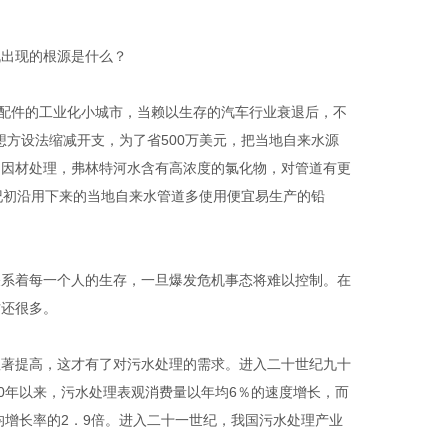
机出现的根源是什么？
送配件的工业化小城市，当赖以生存的汽车行业衰退后，不
想方设法缩减开支，为了省
500
万美元，把当地自来水源
、因材处理，弗林特河水含有高浓度的氯化物，对管道有更
纪初沿用下来的当地自来水管道多使用便宜易生产的铅
关系着每一个人的生存，一旦爆发危机事态将难以控制。在
方还很多。
显著提高，这才有了对污水处理的需求。进入二十世纪九十
0
年以来，污水处理表观消费量以年均
6
％的速度增长，而
均增长率的
2
．
9
倍。进入二十一世纪，我国污水处理产业