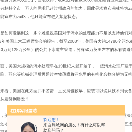
宣布进入紧急状态后，当地获得了联邦政府拨款
500
万美元经费应急处理。
弗林特全市十万人的需求已超过州政府的能力，因此寻求宣布弗林特为z
能宣布为zai区，他只能宣布进入紧急状态。
特是如何发展到这一步？难道说美国对于污水的处理能力不足以支持他们
3
年美国土木工程师协会的报告，截至
2008
年，美国有大约
14780
个污水
13
万到
128
万公里）的公共下水道主管道，另有
50
万英里左右的私有管道
方面，美国大规模的污水处理早在
19
世纪末就开始了，一些污水处理厂建
降、羽化等机械处理后再通过生物薄膜将污水里的有机化合物分解为无机
料来看，美国在此方面并不吝啬，且发展也较早，应该可以说从技术到设
件从发酵到爆发？
然，美国联邦法律在
1977
年颁布的《清洁水法》和
1987
年颁布的《水质法
欢迎您！
偏远地区不通污水管网，当地居民使用自家的化粪池，将处理后的污水直
来自局域网的朋友！有什么可以帮
助您的吗？