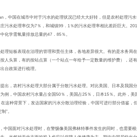
。
an，中国在城市中对于污水的处理状况已经大大好转，但是农村处理污
村庄污水处理率仅为
7
％，和城镇
99
．
1
％的污水处理率相比差距巨大。
20
水中化学需氧量排放总量的
47
．
85
％。
水处理短板表现在治理的管理和责任主体，各地差异很大。有的是水务局
的按人头算，有的按站点算（一个站点一年给予一定数量的维护费），还
需出台政策进行梳理。
家提出，农村污水处理大部分属于分散污水处理。对比美国、日本及我国
量为例，中国农村污水量占全国
50
％，美国占
25
％，日本
15
％。此外，美
。在这种背景下，发达国家的污水分散治理经验，中国可进行部分借鉴，但
定制”。
n，中国面对污水处理时，在警惕像美国弗林特事件发生的同时，也需要