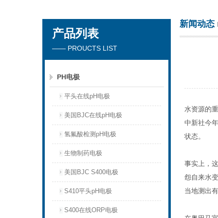
新闻动态
产品列表
厦门沃泰科技有限公司
—— PROUCTS LIST
PH电极
平头在线pH电极
水资源的
美国BJC在线pH电极
中新社今
氢氟酸检测pH电极
状态。
生物制药电极
事实上，
美国BJC S400电极
怨自来水
当地测出
S410平头pH电极
S400在线ORP电极