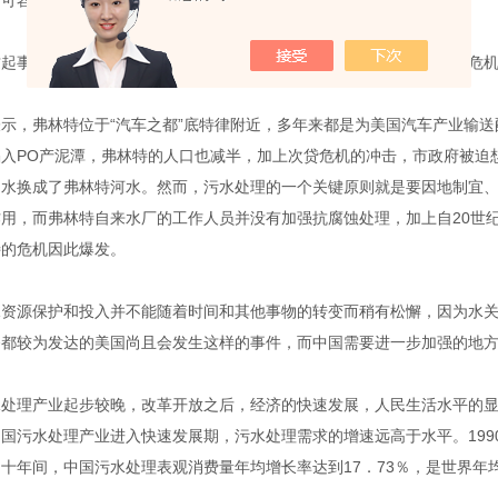
可容纳多少用户的规格，并不能无*地增加房屋的面积和住户的人数。
这起事件之前，美国在污水处理方面还是应对有方。到底此次关于水的危
示，弗林特位于“汽车之都”底特律附近，多年来都是为美国汽车产业输
陷入PO产泥潭，弗林特的人口也减半，加上次贷危机的冲击，市政府被迫
湖水换成了弗林特河水。然而，污水处理的一个关键原则就是要因地制宜
作用，而弗林特自来水厂的工作人员并没有加强抗腐蚀处理，加上自
20
世
特的危机因此爆发。
水资源保护和投入并不能随着时间和其他事物的转变而稍有松懈，因为水
备都较为发达的美国尚且会发生这样的事件，而中国需要进一步加强的地
水处理产业起步较晚，改革开放之后，经济的快速发展，人民生活水平的
中国污水处理产业进入快速发展期，污水处理需求的增速远高于水平。
199
的十年间，中国污水处理表观消费量年均增长率达到
17
．
73
％，是世界年