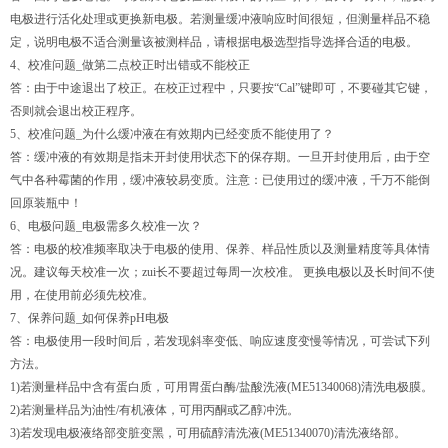
电极进行活化处理或更换新电极。若测量缓冲液响应时间很短，但测量样品不稳
定，说明电极不适合测量该被测样品，请根据电极选型指导选择合适的电极。
4、校准问题_做第二点校正时出错或不能校正
答：由于中途退出了校正。在校正过程中，只要按“Cal”键即可，不要碰其它键，
否则就会退出校正程序。
5、校准问题_为什么缓冲液在有效期内已经变质不能使用了？
答：缓冲液的有效期是指未开封使用状态下的保存期。一旦开封使用后，由于空
气中各种霉菌的作用，缓冲液较易变质。注意：已使用过的缓冲液，千万不能倒
回原装瓶中！
6、电极问题_电极需多久校准一次？
答：电极的校准频率取决于电极的使用、保养、样品性质以及测量精度等具体情
况。建议每天校准一次；zui长不要超过每周一次校准。 更换电极以及长时间不使
用，在使用前必须先校准。
7、保养问题_如何保养pH电极
答：电极使用一段时间后，若发现斜率变低、响应速度变慢等情况，可尝试下列
方法。
1)若测量样品中含有蛋白质，可用胃蛋白酶/盐酸洗液(ME51340068)清洗电极膜。
2)若测量样品为油性/有机液体，可用丙酮或乙醇冲洗。
3)若发现电极液络部变脏变黑，可用硫醇清洗液(ME51340070)清洗液络部。