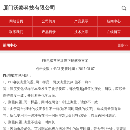
厦门沃泰科技有限公司
网站首页
公司简介
产品展示
新闻中心
联系我们
产品目录
技术文章
在线留言
新闻中心
更多>>
PH电极常见故障正确解决方案
点击次数：4303 更新时间：2017-08-07
PH电极
常见问题：
1、PH电极测量问题_同一样品，两次测量的pH值不一样？
答：温度变化或样品本身发生了化学反应，都会引起pH值的变化。所以，应尽量
保持温度一致，并且避免化学反应。
2、测量问题_同一样品，同时在两台pH计上测量，读数不一致
答：由于两台pH计的校正条件不一样(如不同时间做的校正)，造成测量值有差
异。所以要用同一缓冲液在同一时间里对pH计进行校正，然后再同时测定。
3、测量问题_测量不稳定，时间长
答：因为电极老化。可以测试电极在缓冲液中的响应时间，若大于1分钟，需要对