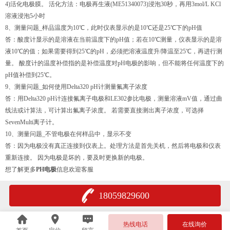
4)活化电极膜。 活化方法：电极再生液(ME51340073)浸泡30秒，再用3mol/L KCl
溶液浸泡5小时
8、测量问题_样品温度为10℃，此时仪表显示的是10℃还是25℃下的pH值
答：酸度计显示的是溶液在当前温度下的pH值；若在10℃测量，仪表显示的是溶
液10℃的值；如果需要得到25℃的pH，必须把溶液温度升/降温至25℃，再进行测
量。 酸度计的温度补偿指的是补偿温度对pH电极的影响，但不能将任何温度下的
pH值补偿到25℃。
9、测量问题_如何使用Delta320 pH计测量氟离子浓度
答：用Delta320 pH计连接氟离子电极和LE302参比电极，测量溶液mV值，通过曲
线法或计算法，可计算出氟离子浓度。 若需要直接测出离子浓度，可选择
SevenMulti离子计。
10、测量问题_不管电极在何样品中，显示不变
答：因为电极没有真正连接到仪表上。处理方法是首先关机，然后将电极和仪表
重新连接。 因为电极是坏的，要及时更换新的电极。
想了解更多
PH电极
信息欢迎客服
18059829600
热线电话
在线询价